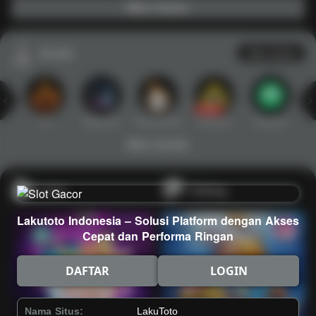
Main Casino
Arcade
Lihat semua
Hot
IDNArcade
PragmaticPlay
Askmeslot
Minigame
Mi
Main Arcade
Lotto
Fishing
Lakutoto Indonesia – Solusi Platform dengan Akses
Cepat dan Performa Ringan
DAFTAR
LOGIN
Nama Situs:
LakuToto